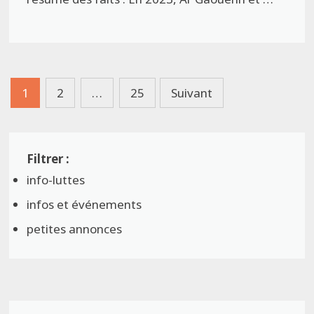
Pagination
1
2
…
25
Suivant
des
publications
info-luttes
infos et événements
petites annonces