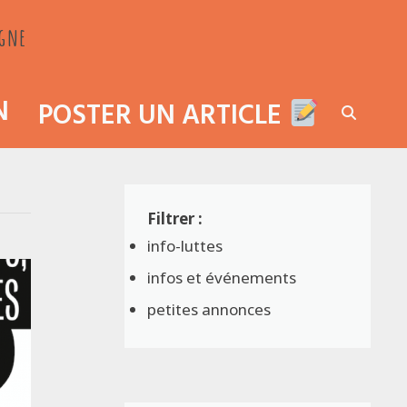
agne
N
POSTER UN ARTICLE
info-luttes
infos et événements
petites annonces