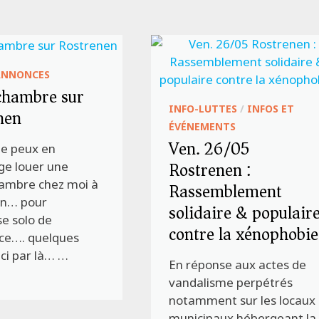
ANNONCES
 chambre sur
INFO-LUTTES
/
INFOS ET
nen
ÉVÉNEMENTS
Ven. 26/05
Je peux en
Rostrenen :
e louer une
hambre chez moi à
Rassemblement
en… pour
solidaire & populair
e solo de
contre la xénophobie
ce…. quelques
 ci par là… …
En réponse aux actes de
vandalisme perpétrés
notamment sur les locaux
municipaux hébergeant la