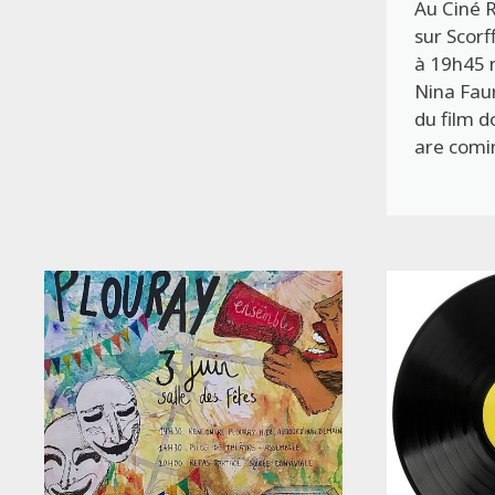
Au Ciné 
sur Scorf
à 19h45 
Nina Faur
du film 
are comi