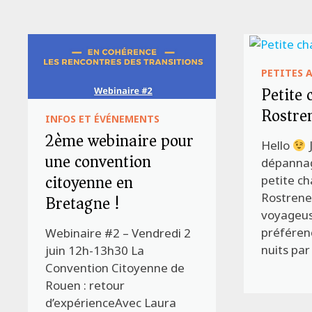
PETITES 
Petite
Rostre
INFOS ET ÉVÉNEMENTS
2ème webinaire pour
Hello
une convention
dépannag
citoyenne en
petite c
Bretagne !
Rostren
voyageus
préféren
Webinaire #2 – Vendredi 2
nuits par
juin 12h-13h30 La
Convention Citoyenne de
Rouen : retour
d’expérienceAvec Laura