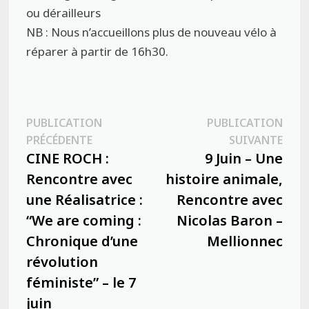
ou dérailleurs
NB : Nous n’accueillons plus de nouveau vélo à
réparer à partir de 16h30.
Navigation
PUBLICATION
PUBLICATION
Publication
Publ
PRÉCÉDENTE
SUIVANTE
de
précédente :
suiva
CINE ROCH :
9 Juin – Une
l’article
Rencontre avec
histoire animale,
une Réalisatrice :
Rencontre avec
“We are coming :
Nicolas Baron –
Chronique d’une
Mellionnec
révolution
féministe” – le 7
juin