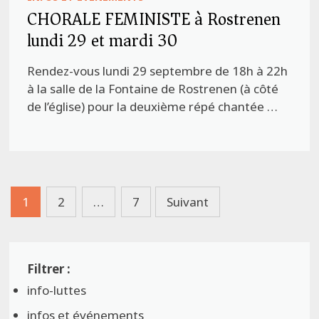
CHORALE FEMINISTE à Rostrenen
lundi 29 et mardi 30
Rendez-vous lundi 29 septembre de 18h à 22h
à la salle de la Fontaine de Rostrenen (à côté
de l’église) pour la deuxième répé chantée …
Pagination
1
2
…
7
Suivant
des
publications
info-luttes
infos et événements