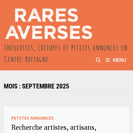
Passer
au
contenu
Infoluttes, cultures et petites annonces en
Centre-Bretagne
MENU
MOIS :
SEPTEMBRE 2025
PETITES ANNONCES
Recherche artistes, artisans,