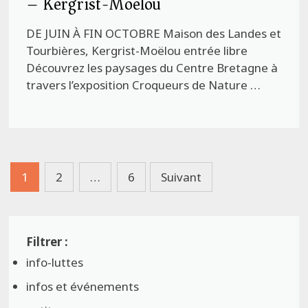
– Kergrist-Moëlou
DE JUIN À FIN OCTOBRE Maison des Landes et
Tourbières, Kergrist-Moëlou entrée libre
Découvrez les paysages du Centre Bretagne à
travers l’exposition Croqueurs de Nature …
Pagination
1
2
…
6
Suivant
des
publications
info-luttes
infos et événements