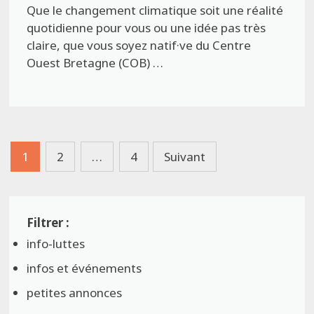
Que le changement climatique soit une réalité
quotidienne pour vous ou une idée pas très
claire, que vous soyez natif·ve du Centre
Ouest Bretagne (COB) …
Pagination
1
2
…
4
Suivant
des
publications
info-luttes
infos et événements
petites annonces