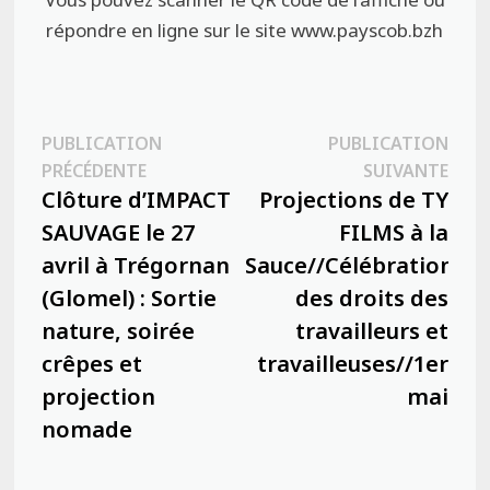
répondre en ligne sur le site www.payscob.bzh
Navigation
PUBLICATION
PUBLICATION
Publication
Publ
PRÉCÉDENTE
SUIVANTE
de
précédente :
suiva
Clôture d’IMPACT
Projections de TY
l’article
SAUVAGE le 27
FILMS à la
avril à Trégornan
Sauce//Célébration
(Glomel) : Sortie
des droits des
nature, soirée
travailleurs et
crêpes et
travailleuses//1er
projection
mai
nomade