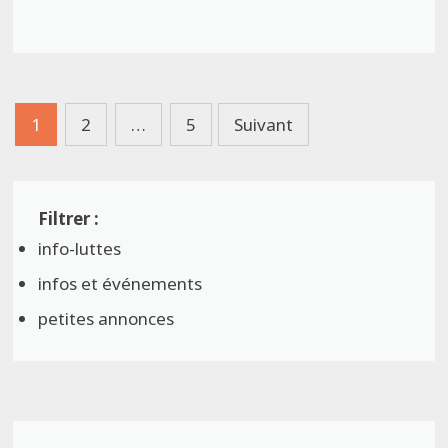
Pagination
1
2
…
5
Suivant
des
publications
info-luttes
infos et événements
petites annonces