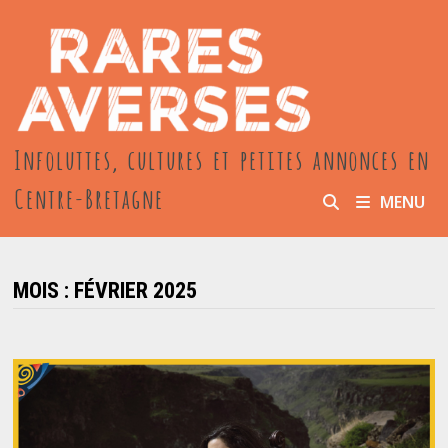
Passer
au
contenu
Infoluttes, cultures et petites annonces en
Centre-Bretagne
MENU
MOIS :
FÉVRIER 2025