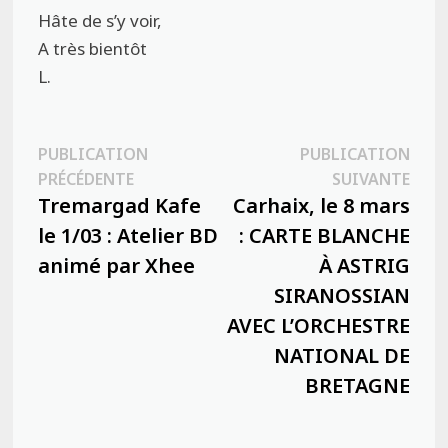
Hâte de s’y voir,
A très bientôt
L.
Navigation
PUBLICATION
PUBLICATION
Publication
Publ
PRÉCÉDENTE
SUIVANTE
de
précédente :
suiva
Tremargad Kafe
Carhaix, le 8 mars
l’article
le 1/03 : Atelier BD
: CARTE BLANCHE
animé par Xhee
À ASTRIG
SIRANOSSIAN
AVEC L’ORCHESTRE
NATIONAL DE
BRETAGNE