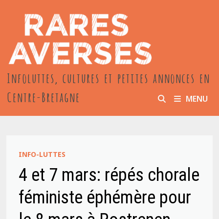
Passer
au
contenu
Infoluttes, cultures et petites annonces en
Centre-Bretagne
MENU
INFO-LUTTES
4 et 7 mars: répés chorale
féministe éphémère pour