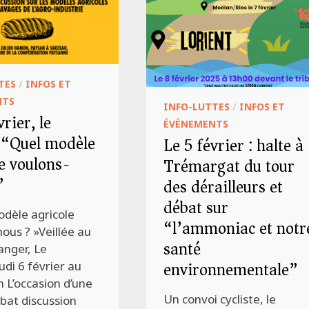
TES
/
INFOS ET
NTS
INFO-LUTTES
/
INFOS ET
vrier, le
ÉVÉNEMENTS
 “Quel modèle
Le 5 février : halte à
e voulons-
Trémargat du tour
”
des dérailleurs et
débat sur
odèle agricole
“l’ammoniac et notr
ous ? »Veillée au
santé
nger, Le
environnementale”
di 6 février au
0h L’occasion d’une
Un convoi cycliste, le
bat discussion