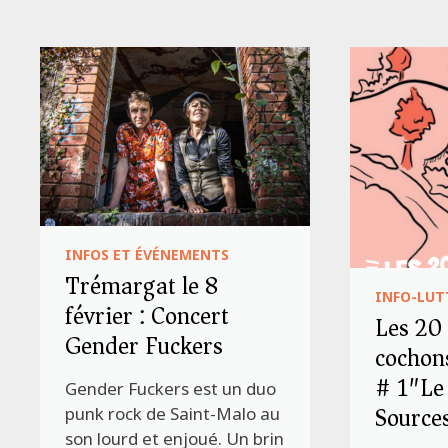
INFOS ET ÉVÉNEMENTS
Trémargat le 8
INFO-LUT
février : Concert
Les 20
Gender Fuckers
cochon
# 1″Le
Gender Fuckers est un duo
Source
punk rock de Saint-Malo au
son lourd et enjoué. Un brin