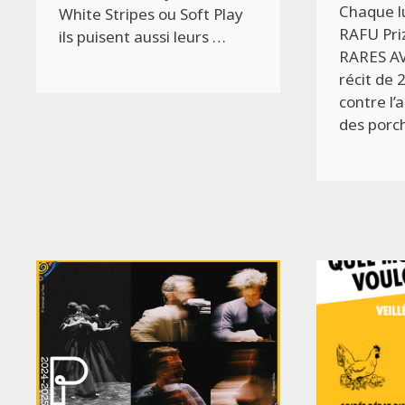
Chaque lu
White Stripes ou Soft Play
RAFU Priz
ils puisent aussi leurs …
RARES AV
récit de 
contre l
des porch