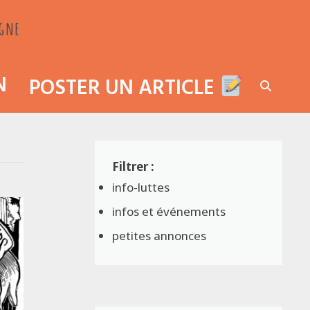
agne
N
POSTER UN ARTICLE
info-luttes
infos et événements
petites annonces