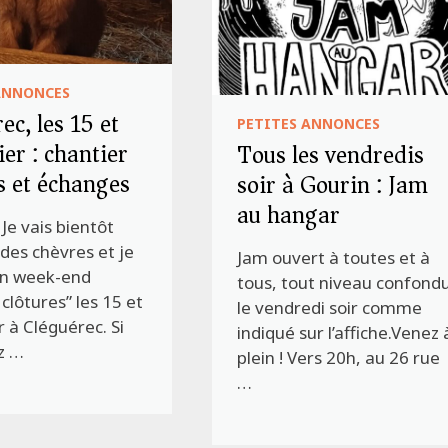
ANNONCES
ec, les 15 et
PETITES ANNONCES
ier : chantier
Tous les vendredis
s et échanges
soir à Gourin : Jam
au hangar
 Je vais bientôt
r des chèvres et je
Jam ouvert à toutes et à
un week-end
tous, tout niveau confondu
 clôtures” les 15 et
le vendredi soir comme
r à Cléguérec. Si
indiqué sur l’affiche.Venez 
z …
plein ! Vers 20h, au 26 rue
…