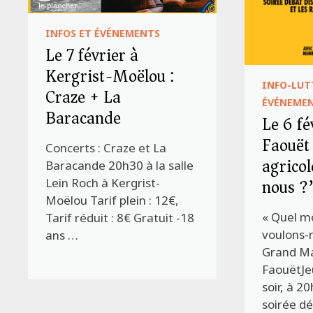
INFOS ET ÉVÉNEMENTS
Le 7 février à
Kergrist-Moëlou :
INFO-LUT
Craze + La
ÉVÉNEME
Baracande
Le 6 fé
Faouët
Concerts : Craze et La
agricol
Baracande 20h30 à la salle
nous ?
Lein Roch à Kergrist-
Moëlou Tarif plein : 12€,
« Quel m
Tarif réduit : 8€ Gratuit -18
voulons-n
ans …
Grand Ma
FaouëtJeu
soir, à 2
soirée dé