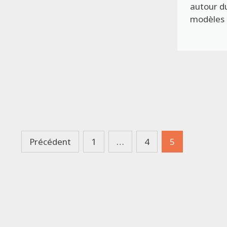
autour d
modèles
Pagination
Précédent
1
…
4
5
des
publications