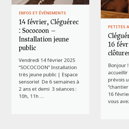
INFOS ET ÉVÉNEMENTS
14 février, Cléguérec
PETITES 
: Sococoon –
Cléguér
Installation jeune
16 févr
public
clôture
Vendredi 14 février 2025
Bonjour !
“SOCOCOON” Installation
accueilli
très jeune public | Espace
prévois 
sensoriel De 6 semaines à
“chantier
2 ans et demi 3 séances :
16 févrie
10h, 11h …
vous ave