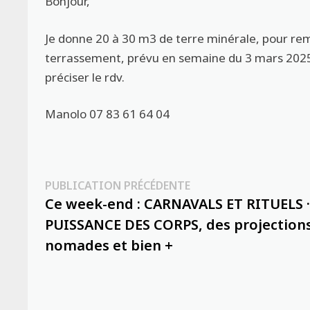
Bonjour,
Je donne 20 à 30 m3 de terre minérale, pour rem
terrassement, prévu en semaine du 3 mars 2025
préciser le rdv.
Manolo 07 83 61 64 04
Navigation
Publication
PUBLICATION PRÉCÉDENTE
précédente :
Ce week-end : CARNAVALS ET RITUELS 
de
PUISSANCE DES CORPS, des projection
l’article
nomades et bien +