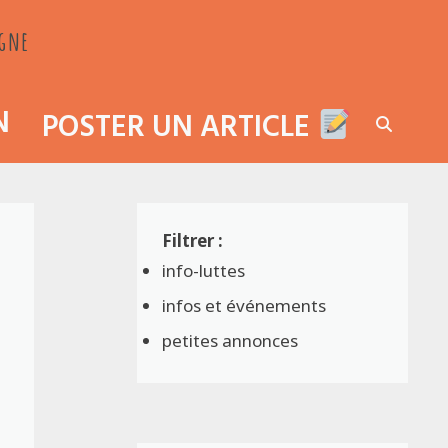
agne
N
POSTER UN ARTICLE
info-luttes
infos et événements
petites annonces