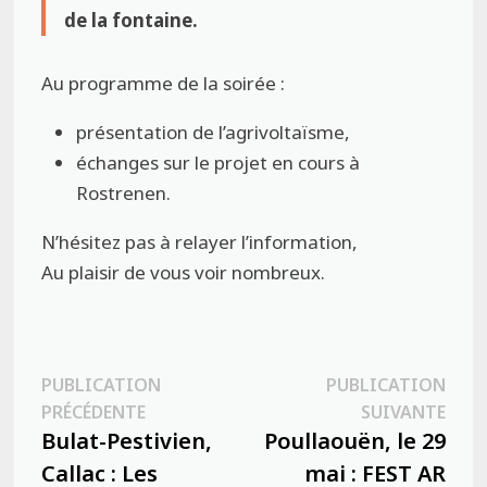
de la fontaine.
Au programme de la soirée :
présentation de l’agrivoltaïsme,
échanges sur le projet en cours à
Rostrenen.
N’hésitez pas à relayer l’information,
Au plaisir de vous voir nombreux.
Navigation
PUBLICATION
PUBLICATION
Publication
Publ
PRÉCÉDENTE
SUIVANTE
de
précédente :
suiva
Bulat-Pestivien,
Poullaouën, le 29
l’article
Callac : Les
mai : FEST AR