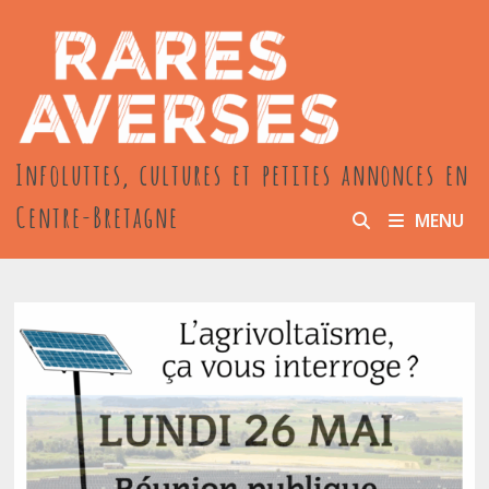
Passer
au
contenu
Infoluttes, cultures et petites annonces en
Centre-Bretagne
MENU