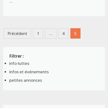
…
Pagination
Précédent
1
…
4
5
des
publications
info-luttes
infos et événements
petites annonces