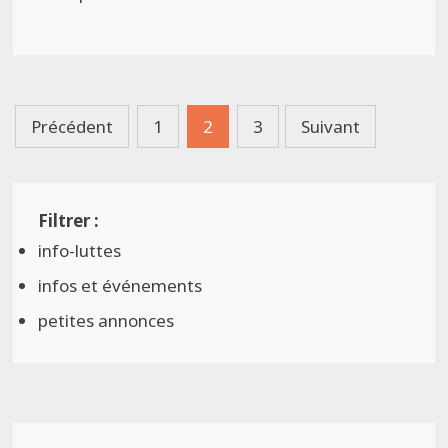
Pagination
Précédent
1
2
3
Suivant
des
publications
info-luttes
infos et événements
petites annonces