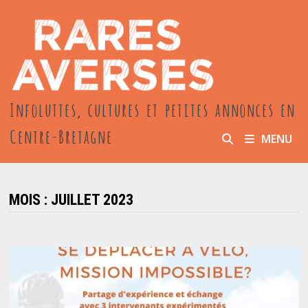
Passer
au
contenu
Infoluttes, cultures et petites annonces en
Centre-Bretagne
MENU
MOIS :
JUILLET 2023