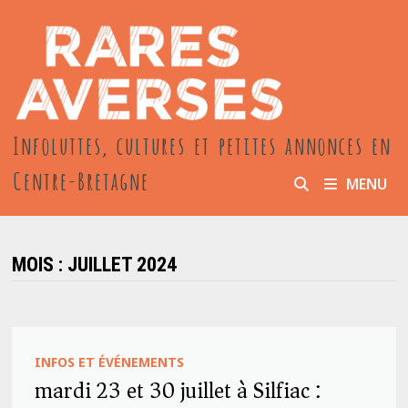
Passer
au
contenu
Infoluttes, cultures et petites annonces en
Centre-Bretagne
MENU
MOIS :
JUILLET 2024
INFOS ET ÉVÉNEMENTS
mardi 23 et 30 juillet à Silfiac :