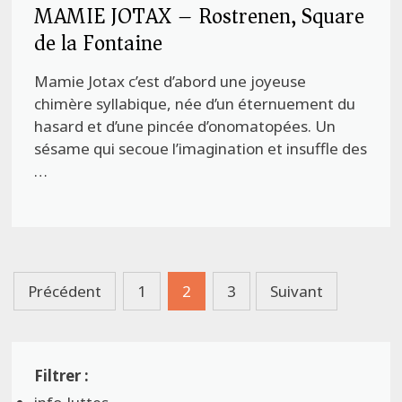
MAMIE JOTAX – Rostrenen, Square
de la Fontaine
Mamie Jotax c’est d’abord une joyeuse
chimère syllabique, née d’un éternuement du
hasard et d’une pincée d’onomatopées. Un
sésame qui secoue l’imagination et insuffle des
…
Pagination
Précédent
1
2
3
Suivant
des
publications