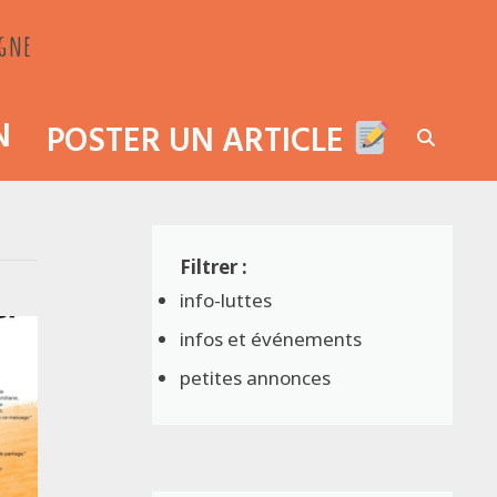
agne
N
POSTER UN ARTICLE
info-luttes
infos et événements
petites annonces