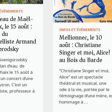
 ÉVÉNEMENTS
’eau de Maël-
, le 15 août :
INFOS ET ÉVÉNEMENTS
t du
Mellionnec, le 10
elliste Armand
août : Christiane
orodsky
Singer et moi, Alice!
au Bois du Barde
Svenigorodsky
plan d’eau de
“Christiane Singer et moi,
haix le 15 août à
Alice” est un spectacle
 un concert d’une
théâtral et musical, une
iron. C’est un
ode à la vie, portée par le
liste, professeur à
témoignage d’une mère, e
hommage à …