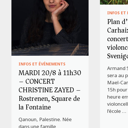
INFOS ET
Plan d
Carhaix
concer
violonc
Svenig
INFOS ET ÉVÉNEMENTS
Armand 
MARDI 20/8 à 11h30
sera au 
– CONCERT
Mael-Car
CHRISTINE ZAYED –
15h pour
Rostrenen, Square de
heure env
violoncel
la Fontaine
l’école …
Qanoun, Palestine. Née
dans une famille