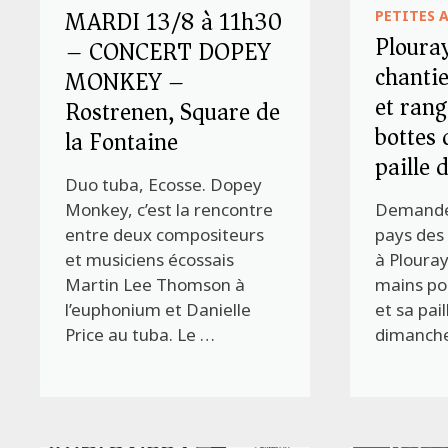
MARDI 13/8 à 11h30
PETITES 
Plouray
– CONCERT DOPEY
chanti
MONKEY –
et ran
Rostrenen, Square de
bottes 
la Fontaine
paille 
Duo tuba, Ecosse. Dopey
Monkey, c’est la rencontre
Demande d
entre deux compositeurs
pays des
et musiciens écossais
à Plouray
Martin Lee Thomson à
mains pou
l’euphonium et Danielle
et sa pai
Price au tuba. Le …
dimanch