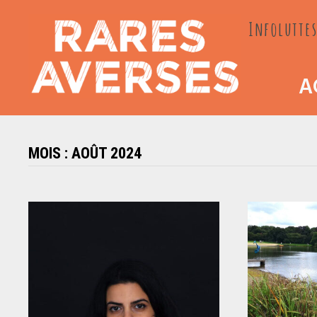
Passer
Infoluttes
au
contenu
A
MOIS :
AOÛT 2024