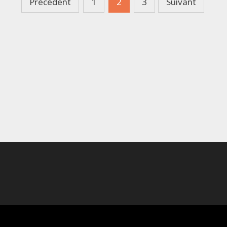
Précédent
1
2
3
Suivant
des
publications
Alimenté par
WordPress
et
Bam
.