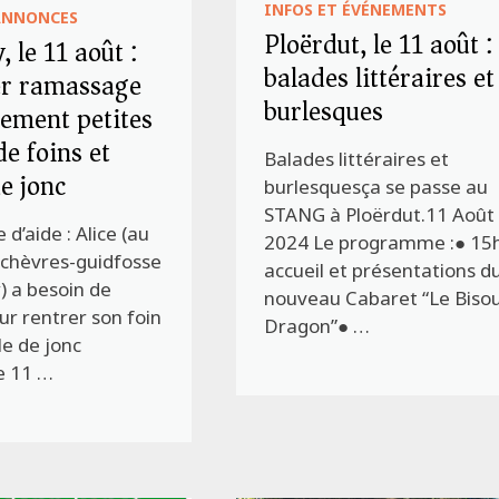
INFOS ET ÉVÉNEMENTS
ANNONCES
Ploërdut, le 11 août :
, le 11 août :
balades littéraires et
er ramassage
burlesques
gement petites
de foins et
Balades littéraires et
de jonc
burlesquesça se passe au
STANG à Ploërdut.11 Août
’aide : Alice (au
2024 Le programme :● 15
 chèvres-guidfosse
accueil et présentations d
) a besoin de
nouveau Cabaret “Le Biso
r rentrer son foin
Dragon”● …
lle de jonc
e 11 …