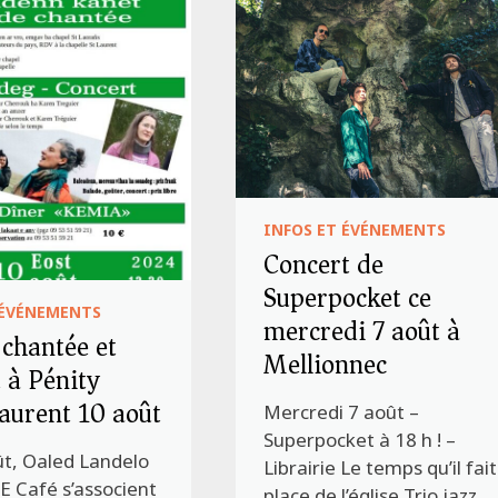
INFOS ET ÉVÉNEMENTS
Concert de
Superpocket ce
 ÉVÉNEMENTS
mercredi 7 août à
 chantée et
Mellionnec
 à Pénity
aurent 10 août
­Mercredi 7 août –
Superpocket à 18 h ! –
ût, Oaled Landelo
Librairie Le temps qu’il fait
E Café s’associent
place de l’église Trio jazz