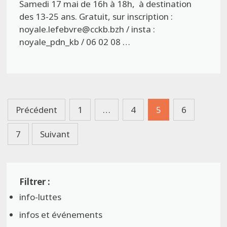
Samedi 17 mai de 16h à 18h, à destination
des 13-25 ans. Gratuit, sur inscription :
noyale.lefebvre@cckb.bzh / insta :
noyale_pdn_kb / 06 02 08 …
Pagination
Précédent
1
…
4
5
6
des
7
Suivant
publications
info-luttes
infos et événements