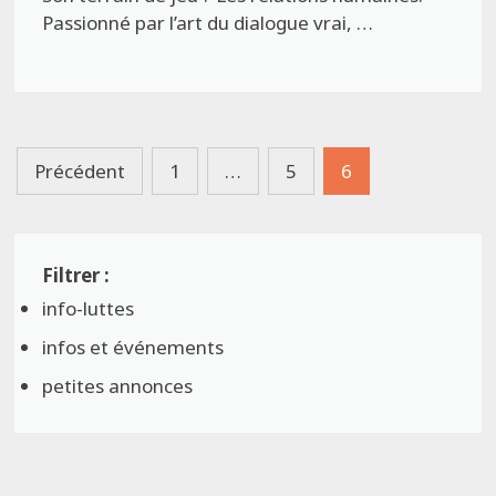
Passionné par l’art du dialogue vrai, …
Pagination
Précédent
1
…
5
6
des
publications
info-luttes
infos et événements
petites annonces