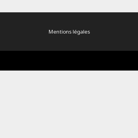
Mentions légales
Alimenté par
WordPress
et
Bam
.