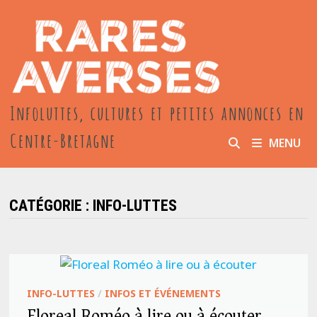
Passer
au
contenu
Infoluttes, cultures et petites annonces en
Centre-Bretagne
MENU
CATÉGORIE :
INFO-LUTTES
INFO-LUTTES
/
INFOS ET ÉVÉNEMENTS
Floreal Roméo à lire ou à écouter