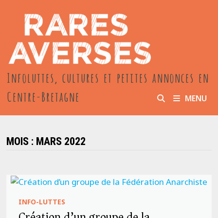
Passer
au
contenu
Infoluttes, cultures et petites annonces en
Centre-Bretagne
MENU
MOIS :
MARS 2022
INFO-LUTTES
Création d’un groupe de la