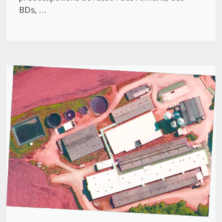
BDs, …