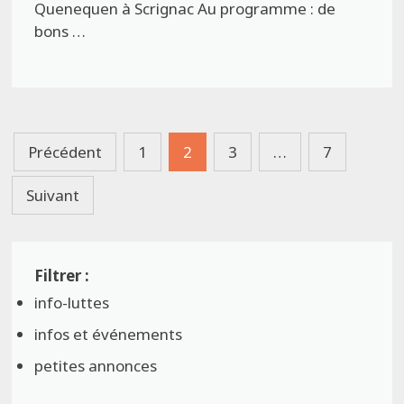
Quenequen à Scrignac Au programme : de
bons …
Pagination
Précédent
1
2
3
…
7
des
Suivant
publications
info-luttes
infos et événements
petites annonces