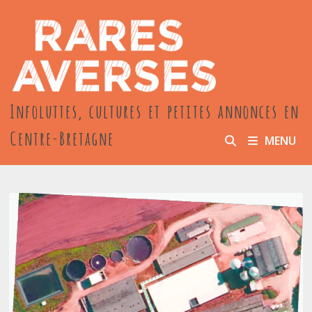
Passer
au
contenu
Infoluttes, cultures et petites annonces en
Centre-Bretagne
MENU