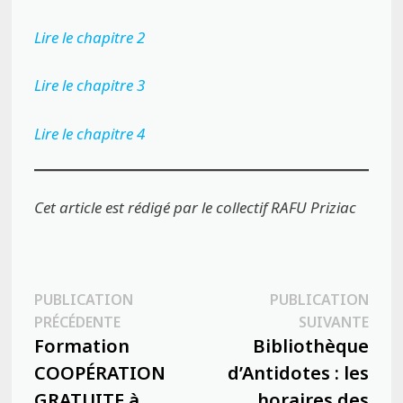
Lire le chapitre 2
Lire le chapitre 3
Lire le chapitre 4
Cet article est rédigé par le collectif RAFU Priziac
Navigation
PUBLICATION
PUBLICATION
Publication
Publ
PRÉCÉDENTE
SUIVANTE
de
précédente :
suiva
Formation
Bibliothèque
l’article
COOPÉRATION
d’Antidotes : les
GRATUITE à
horaires des