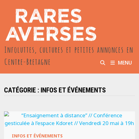
Passer
au
contenu
Infoluttes, cultures et petites annonces en
Centre-Bretagne
MENU
CATÉGORIE :
INFOS ET ÉVÉNEMENTS
INFOS ET ÉVÉNEMENTS