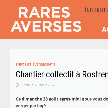
Passer
Infoluttes
au
contenu
A
INFOS ET ÉVÉNEMENTS
Chantier collectif à Rostr
25 août 2022
Ce dimanche 28 août après-midi nous vous do
verger partagé