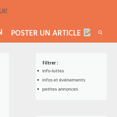
agne
N
POSTER UN ARTICLE
info-luttes
infos et événements
petites annonces