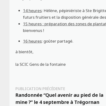
14 heures
: Hélène, pépiniériste à Ste Brigit
futurs fruitiers et la disposition générale des
15 heures : préparation des zones de planta
bienvenus !
16 heures
: goûter partagé.
à bientôt,
la SCIC Gens de la fontaine
Navigation
Publication
PUBLICATION PRÉCÉDENTE
précédente :
Randonnée “Quel avenir au pied de la
de
mine ?” le 4 septembre à Trégornan