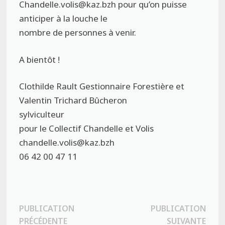
Chandelle.volis@kaz.bzh pour qu’on puisse
anticiper à la louche le
nombre de personnes à venir.
A bientôt !
Clothilde Rault Gestionnaire Forestière et
Valentin Trichard Bûcheron
sylviculteur
pour le Collectif Chandelle et Volis
chandelle.volis@kaz.bzh
06 42 00 47 11
Navigation
PUBLICATION
PUBLICATION
Publication
Publ
PRÉCÉDENTE
SUIVANTE