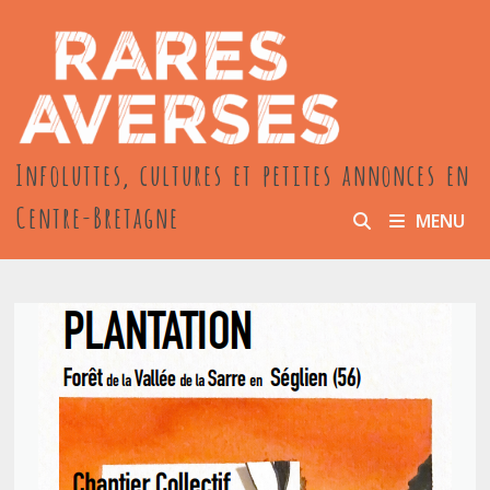
Passer
au
contenu
Infoluttes, cultures et petites annonces en
Centre-Bretagne
MENU