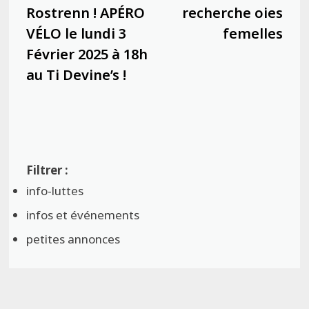
de
précédente :
suiva
Rostrenn ! APÉRO
recherche oies
l’article
VÉLO le lundi 3
femelles
Février 2025 à 18h
au Ti Devine’s !
info-luttes
infos et événements
petites annonces