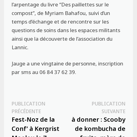
l’arpentage du livre “Des paillettes sur le
compost”, de Myriam Bahafou, suivi d’un
temps d’échange et de rencontre sur les
questions de soins dans les espaces militants
ainsi que la découverte de l’association du
Lannic.
Jauge a une vingtaine de personne, inscription
par sms au 06 84 37 62 39.
Navigation
PUBLICATION
PUBLICATION
Publication
Publ
PRÉCÉDENTE
SUIVANTE
de
précédente :
suiva
Fest-Noz de la
à donner : Scooby
l’article
Conf’ à Kergrist
de kombucha de