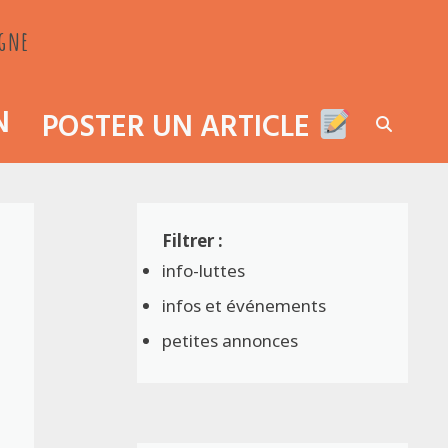
agne
N
POSTER UN ARTICLE
info-luttes
infos et événements
petites annonces