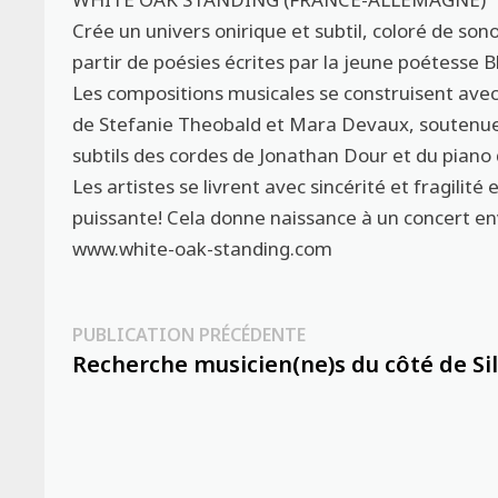
Crée un univers onirique et subtil, coloré de sono
partir de poésies écrites par la jeune poétesse B
Les compositions musicales se construisent avec
de Stefanie Theobald et Mara Devaux, souten
subtils des cordes de Jonathan Dour et du piano
Les artistes se livrent avec sincérité et fragilit
puissante! Cela donne naissance à un concert e
www.white-oak-standing.com
Navigation
Publication
PUBLICATION PRÉCÉDENTE
précédente :
Recherche musicien(ne)s du côté de Sil
de
l’article