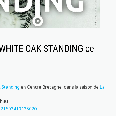
rt WHITE OAK STANDING ce
 Standing
en Centre Bretagne, dans la saison de
La
0h30
/721602410128020