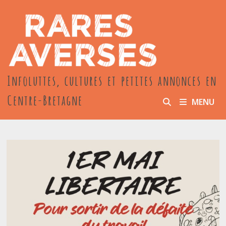
Passer
au
contenu
Infoluttes, cultures et petites annonces en
Centre-Bretagne
MENU