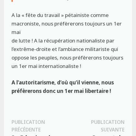
A la « fête du travail » pétainiste comme
macroniste, nous préfèrerons toujours un 1er
mai
de lutte ! A la récupération nationaliste par
l’extrême-droite et l’ambiance militariste qui
oppose les peuples, nous préfèrerons toujours
un 1er mai internationaliste !
A l’autoritarisme, d’où qu’il vienne, nous
préfèrerons donc un 1er mai libertaire !
Navigation
PUBLICATION
PUBLICATION
Publication
Publ
PRÉCÉDENTE
SUIVANTE
de