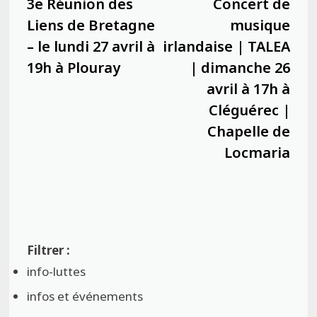
précédente :
suiva
3e Réunion des
Concert de
l’article
Liens de Bretagne
musique
– le lundi 27 avril à
irlandaise | TALEA
19h à Plouray
| dimanche 26
avril à 17h à
Cléguérec |
Chapelle de
Locmaria
info-luttes
infos et événements