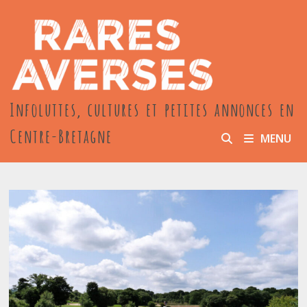
Passer
au
contenu
Infoluttes, cultures et petites annonces en
Centre-Bretagne
MENU