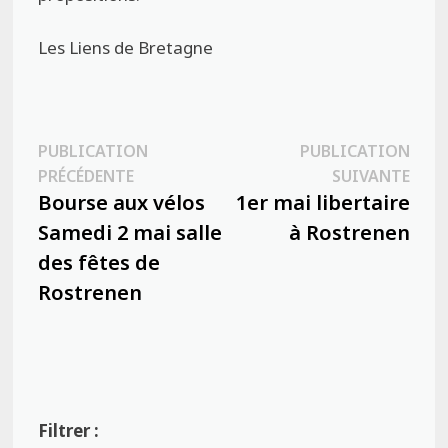
Les Liens de Bretagne
Navigation
PUBLICATION
PUBLICATION
Publication
Publ
PRÉCÉDENTE
SUIVANTE
de
précédente :
suiva
Bourse aux vélos
1er mai libertaire
l’article
Samedi 2 mai salle
à Rostrenen
des fêtes de
Rostrenen