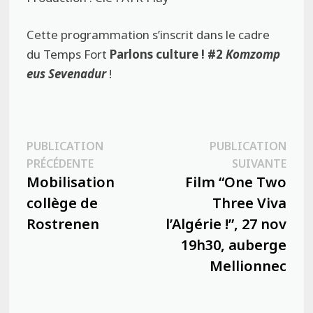
Cette programmation s’inscrit dans le cadre
du Temps Fort
Parlons culture ! #2
Komzomp
eus Sevenadur
!
Navigation
PUBLICATION
PUBLICATION
Publication
Publ
PRÉCÉDENTE
SUIVANTE
de
précédente :
suiva
Mobilisation
Film “One Two
l’article
collège de
Three Viva
Rostrenen
l’Algérie !”, 27 nov
19h30, auberge
Mellionnec