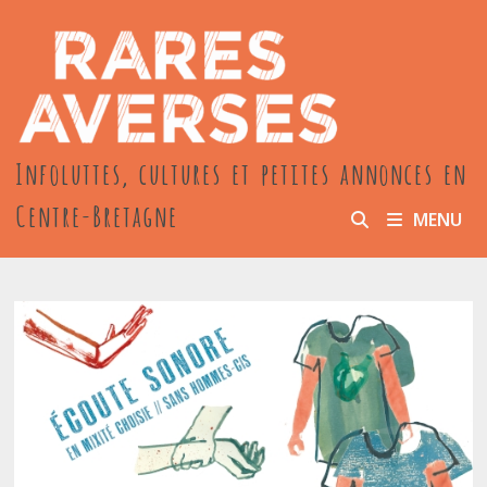
Passer
au
contenu
Infoluttes, cultures et petites annonces en
Centre-Bretagne
MENU