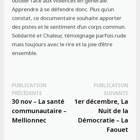
outiller face aux violences en générale.
Apprendre à se défendre donc. Plus qu’un
constat, ce documentaire souhaite apporter
des pistes et le sentiment d’un corps commun.
Solidarité et Chaleur, témoignage parfois rude
mais toujours avec le rire et la joie d’être
ensemble.
Navigation
PUBLICATION
PUBLICATION
Publication
Publ
PRÉCÉDENTE
SUIVANTE
de
précédente :
suiva
30 nov – La santé
1er décembre, La
l’article
communautaire –
Nuit de la
Mellionnec
Démocratie – La
Faouet