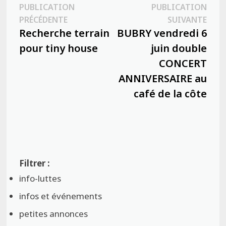
Navigation
PUBLICATION
PUBLICATION
Publication
Publ
PRÉCÉDENTE
SUIVANTE
de
précédente :
suiva
Recherche terrain
BUBRY vendredi 6
l’article
pour tiny house
juin double
CONCERT
ANNIVERSAIRE au
café de la côte
info-luttes
infos et événements
petites annonces