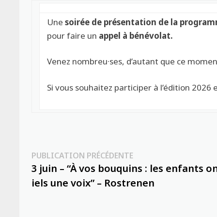
Une
soirée de présentation de la progra
pour faire un
appel à bénévolat.
Venez nombreu·ses, d’autant que ce moment
Si vous souhaitez participer à l’édition 2026
Navigation
Publication
PUBLICATION PRÉCÉDENTE
précédente :
3 juin – “À vos bouquins : les enfants o
de
iels une voix” – Rostrenen
l’article