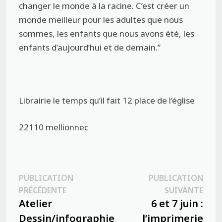
changer le monde à la racine. C’est créer un
monde meilleur pour les adultes que nous
sommes, les enfants que nous avons été, les
enfants d’aujourd’hui et de demain.”
Librairie le temps qu’il fait 12 place de l’église
22110 mellionnec
Navigation
PUBLICATION
PUBLICATION
Publication
Publ
PRÉCÉDENTE
SUIVANTE
de
précédente :
suiva
Atelier
6 et 7 juin :
l’article
Dessin/infographie
l’imprimerie