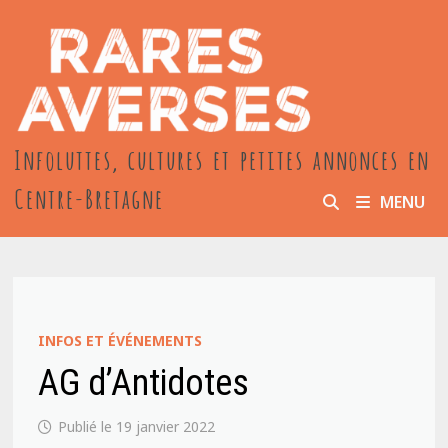
Passer
au
contenu
Infoluttes, cultures et petites annonces en
Centre-Bretagne
MENU
INFOS ET ÉVÉNEMENTS
AG d’Antidotes
19 janvier 2022