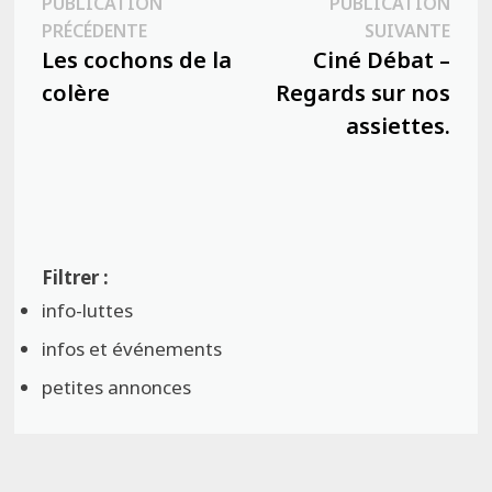
Navigation
PUBLICATION
PUBLICATION
Publication
Publ
PRÉCÉDENTE
SUIVANTE
de
précédente :
suiva
Les cochons de la
Ciné Débat –
l’article
colère
Regards sur nos
assiettes.
info-luttes
infos et événements
petites annonces