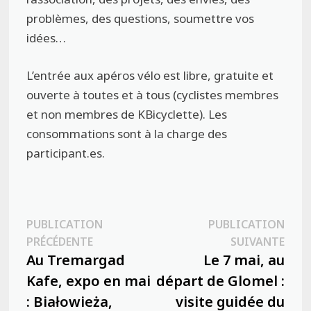
problèmes, des questions, soumettre vos
idées…
L’entrée aux apéros vélo est libre, gratuite et
ouverte à toutes et à tous (cyclistes membres
et non membres de KBicyclette). Les
consommations sont à la charge des
participant.es.
Navigation
PUBLICATION
PUBLICATION
Publication
Publ
PRÉCÉDENTE
SUIVANTE
de
précédente :
suiva
Au Tremargad
Le 7 mai, au
l’article
Kafe, expo en mai
départ de Glomel :
: Białowieża,
visite guidée du