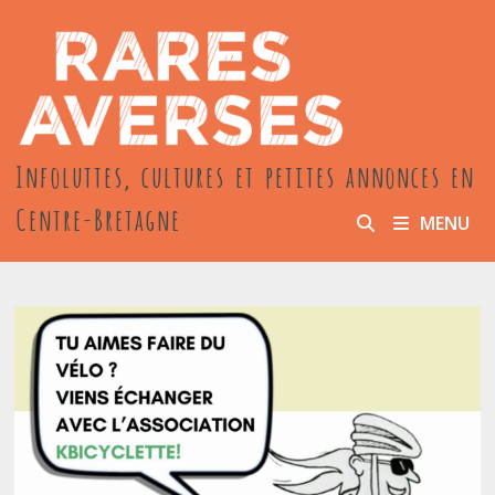
Passer
au
contenu
Infoluttes, cultures et petites annonces en
Centre-Bretagne
MENU