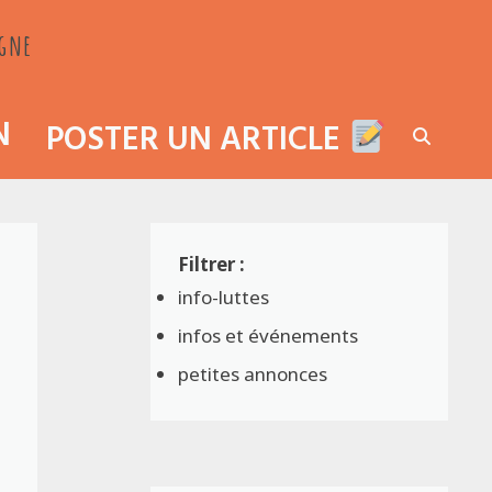
agne
N
POSTER UN ARTICLE
info-luttes
infos et événements
petites annonces