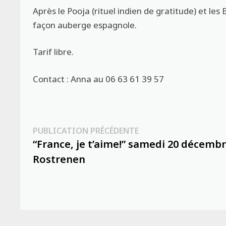
Après le Pooja (rituel indien de gratitude) et le
façon auberge espagnole.
Tarif libre.
Contact : Anna au 06 63 61 39 57
Navigation
Publication
PUBLICATION PRÉCÉDENTE
précédente :
“France, je t’aime!” samedi 20 décembr
de
Rostrenen
l’article