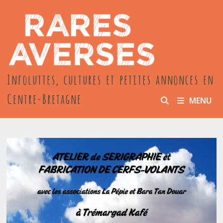
Passer
au
contenu
Infoluttes, cultures et petites annonces en
Centre-Bretagne
MENU