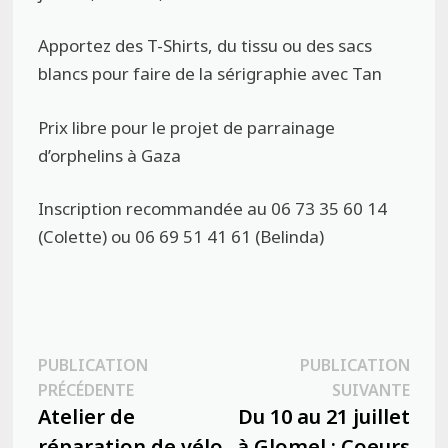
Apportez des T-Shirts, du tissu ou des sacs
blancs pour faire de la sérigraphie avec Tan
Prix libre pour le projet de parrainage
d’orphelins à Gaza
Inscription recommandée au 06 73 35 60 14
(Colette) ou 06 69 51 41 61 (Belinda)
Navigation
PUBLICATION
PUBLICATION
Publication
Publ
PRÉCÉDENTE
SUIVANTE
de
précédente :
suiva
Atelier de
Du 10 au 21 juillet
l’article
réparation de vélo
à Glomel : Coeurs