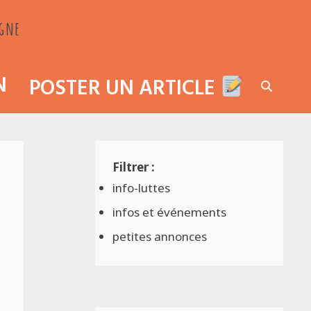
agne
N
POSTER UN ARTICLE
info-luttes
infos et événements
petites annonces