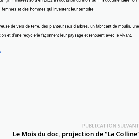
ut” (67 minutes) sorti en 2022 à l’occasion du mois du film documentaire. Un
 femmes et des hommes qui inventent leur territoire.
euse de vers de terre, des planteur.se.s d’arbres, un fabricant de moulin, un
on et d’une recyclerie façonnent leur paysage et renouent avec le vivant.
s
PUBLICATION SUIVANT
Le Mois du doc, projection de “La Colline”