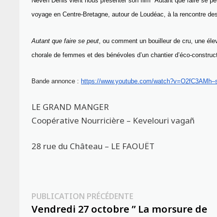
Neven Denis vient nous présenter son film “Autant que faire se pe
voyage en Centre-Bretagne, autour de Loudéac, à la rencontre des
Autant que faire se peut
, ou comment un bouilleur de cru, une élev
chorale de femmes et des bénévoles d’un chantier d’éco-constructi
Bande annonce :
https://www.youtube.com/watch?v=O2fC3AMh–
LE GRAND MANGER
Coopérative Nourricière – Kevelouri vagañ
28 rue du Château – LE FAOUËT
Navigation
Publication
PUBLICATION PRÉCÉDENTE
précédente :
Vendredi 27 octobre ” La morsure de
de