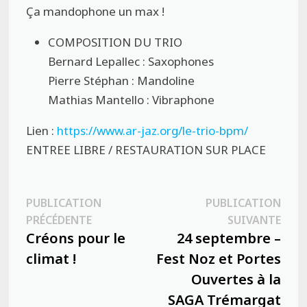
Ça mandophone un max !
COMPOSITION DU TRIO
Bernard Lepallec : Saxophones
Pierre Stéphan : Mandoline
Mathias Mantello : Vibraphone
Lien :
https://www.ar-jaz.org/le-trio-bpm/
ENTREE LIBRE / RESTAURATION SUR PLACE
Navigation
PUBLICATION
PUBLICATION
Publication
Publ
PRÉCÉDENTE
SUIVANTE
de
précédente :
suiva
Créons pour le
24 septembre –
l’article
climat !
Fest Noz et Portes
Ouvertes à la
SAGA Trémargat