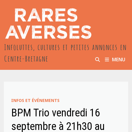
Passer
au
contenu
Infoluttes, cultures et petites annonces en
Centre-Bretagne
MENU
INFOS ET ÉVÉNEMENTS
BPM Trio vendredi 16
septembre à 21h30 au