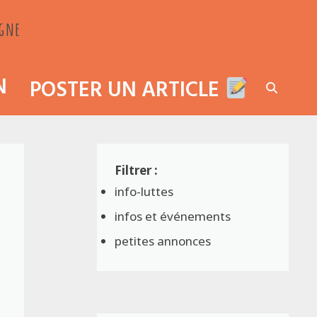
agne
N
POSTER UN ARTICLE
info-luttes
infos et événements
petites annonces