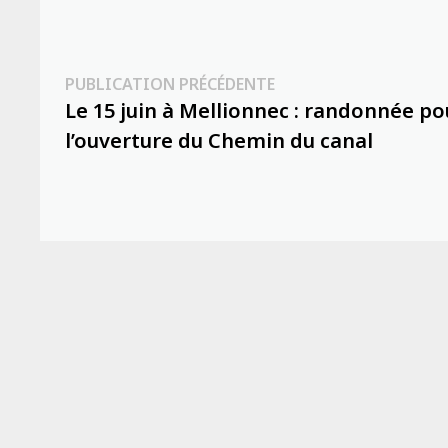
Navigation
Publication
PUBLICATION PRÉCÉDENTE
précédente :
Le 15 juin à Mellionnec : randonnée po
de
l’ouverture du Chemin du canal
l’article