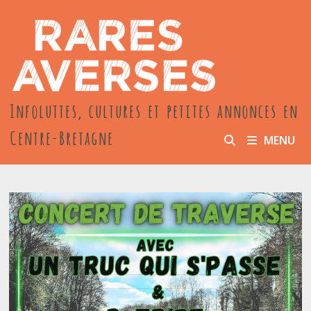
Passer
au
contenu
Infoluttes, cultures et petites annonces en
Centre-Bretagne
MENU