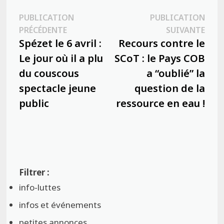
Navigation
PUBLICATION
PUBLICATION
Publication
Publ
PRÉCÉDENTE
SUIVANTE
de
précédente :
suiva
Spézet le 6 avril :
Recours contre le
l’article
Le jour où il a plu
SCoT : le Pays COB
du couscous
a “oublié” la
spectacle jeune
question de la
public
ressource en eau !
info-luttes
infos et événements
petites annonces