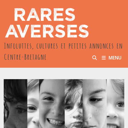
Passer
au
contenu
Infoluttes, cultures et petites annonces en
Centre-Bretagne
MENU