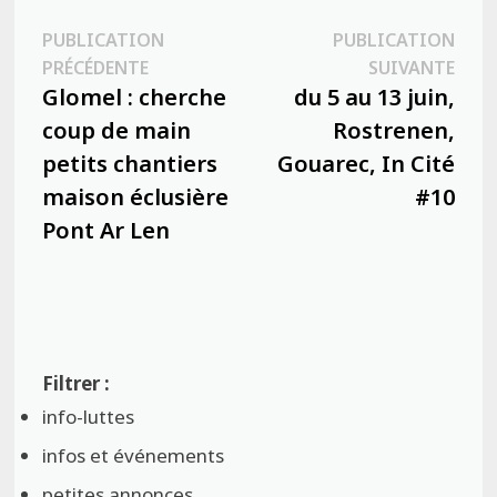
Navigation
PUBLICATION
PUBLICATION
Publication
Publ
PRÉCÉDENTE
SUIVANTE
de
précédente :
suiva
Glomel : cherche
du 5 au 13 juin,
l’article
coup de main
Rostrenen,
petits chantiers
Gouarec, In Cité
maison éclusière
#10
Pont Ar Len
info-luttes
infos et événements
petites annonces