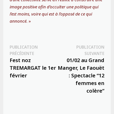
image positive afin d’occulter une politique qui
l’est moins, voire qui est à l’opposé de ce qui
annoncé.
»
Navigation
PUBLICATION
PUBLICATION
Publication
Publ
PRÉCÉDENTE
SUIVANTE
de
précédente :
suiva
Fest noz
01/02 au Grand
l’article
TREMARGAT le 1er
Manger, Le Faouët
février
: Spectacle “12
femmes en
colère”