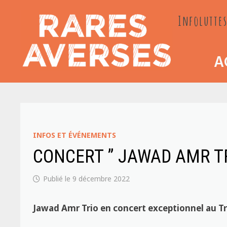
Passer
Infoluttes
au
contenu
A
INFOS ET ÉVÉNEMENTS
CONCERT ” JAWAD AMR TRI
9 décembre 2022
Jawad Amr Trio en concert exceptionnel au T