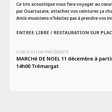
Ce trio acoustique vous fera voyager au cœur
par Ouarzazate, attachez vos ceintures ça cha
Amis musiciens n’hésitez pas à prendre vos i
ENTREE LIBRE / RESTAURATION SUR PLA
Navigation
Publication
PUBLICATION PRÉCÉDENTE
précédente :
MARCHé DE NOEL 11 décembre à parti
de
14h00 Trémargat
l’article