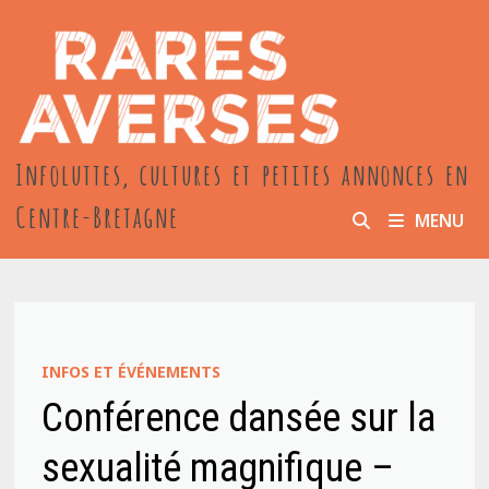
Passer
au
contenu
Infoluttes, cultures et petites annonces en
Centre-Bretagne
MENU
INFOS ET ÉVÉNEMENTS
Conférence dansée sur la
sexualité magnifique –