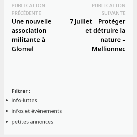
Navigation
PUBLICATION
PUBLICATION
Publication
Publ
PRÉCÉDENTE
SUIVANTE
de
précédente :
suiva
Une nouvelle
7 Juillet – Protéger
l’article
association
et détruire la
militante à
nature –
Glomel
Mellionnec
info-luttes
infos et événements
petites annonces