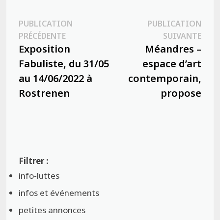
Navigation
PUBLICATION
PUBLICATION
Publication
Publ
PRÉCÉDENTE
SUIVANTE
de
précédente :
suiva
Exposition
Méandres –
l’article
Fabuliste, du 31/05
espace d’art
au 14/06/2022 à
contemporain,
Rostrenen
propose
info-luttes
infos et événements
petites annonces