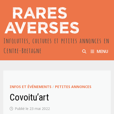
Passer
au
contenu
Infoluttes, cultures et petites annonces en
Centre-Bretagne
MENU
INFOS ET ÉVÉNEMENTS
/
PETITES ANNONCES
Covoitu’art
23 mai 2022