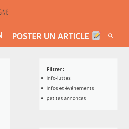
agne
N
POSTER UN ARTICLE
info-luttes
infos et événements
petites annonces