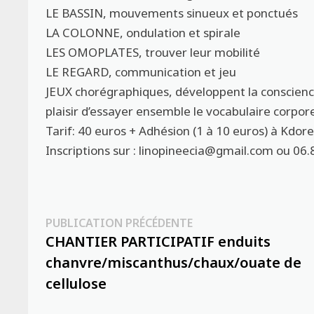
LE BASSIN, mouvements sinueux et ponctués
LA COLONNE, ondulation et spirale
LES OMOPLATES, trouver leur mobilité
LE REGARD, communication et jeu
JEUX chorégraphiques, développent la conscience 
plaisir d’essayer ensemble le vocabulaire corpor
Tarif: 40 euros + Adhésion (1 à 10 euros) à Kdore
Inscriptions sur : linopineecia@gmail.com ou 06.
Navigation
Publication
PUBLICATION PRÉCÉDENTE
précédente :
CHANTIER PARTICIPATIF enduits
de
chanvre/miscanthus/chaux/ouate de
l’article
cellulose