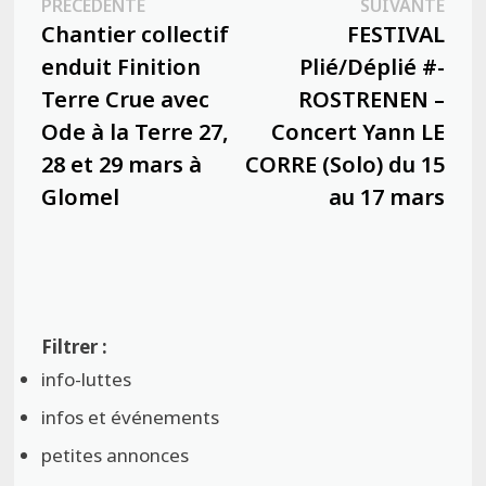
Publication
Publ
PRÉCÉDENTE
SUIVANTE
de
précédente :
suiva
Chantier collectif
FESTIVAL
l’article
enduit Finition
Plié/Déplié #-
Terre Crue avec
ROSTRENEN –
Ode à la Terre 27,
Concert Yann LE
28 et 29 mars à
CORRE (Solo) du 15
Glomel
au 17 mars
info-luttes
infos et événements
petites annonces