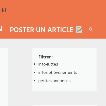
agne
N
POSTER UN ARTICLE
info-luttes
infos et événements
petites annonces