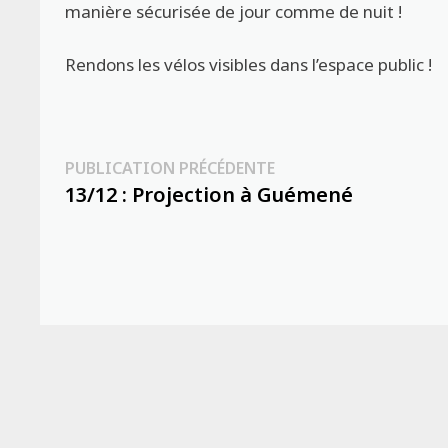
manière sécurisée de jour comme de nuit !
Rendons les vélos visibles dans l’espace public !
Navigation
Publication
PUBLICATION PRÉCÉDENTE
précédente :
13/12 : Projection à Guémené
de
l’article